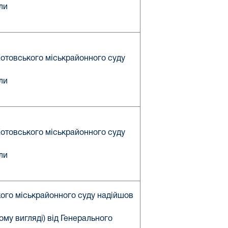
ли
 Котовського міськрайонного суду
ли
 Котовського міськрайонного суду
ли
кого міськрайонного суду надійшов
му вигляді) від Генерального