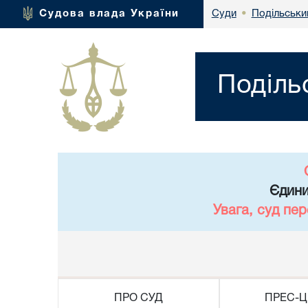
Подільськи
Судова влада України
Суди
•
Поділь
Єдини
Увага, суд пе
ПРО СУД
ПРЕС-Ц