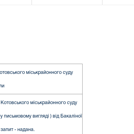
отовського міськрайонного суду
ли
 Котовського міськрайонного суду
у письмовому вигляді ) від Бакаліної
запит - надана.