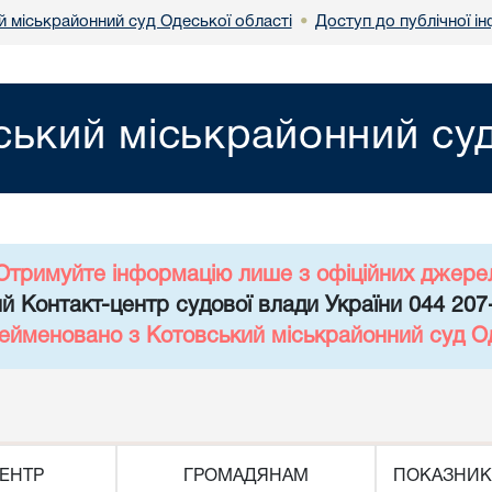
й міськрайонний суд Одеської області
Доступ до публічної і
•
ський міськрайонний суд
Отримуйте інформацію лише з офіційних джере
й Контакт-центр судової влади України 044 207
рейменовано з Котовський міськрайонний суд Од
ЕНТР
ГРОМАДЯНАМ
ПОКАЗНИК