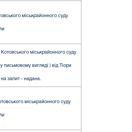
отовського міськрайонного суду
ли
 Котовського міськрайонного суду
у письмовому вигляді ) від Тіори
 на запит - надана.
Котовського міськрайонного суду
ли