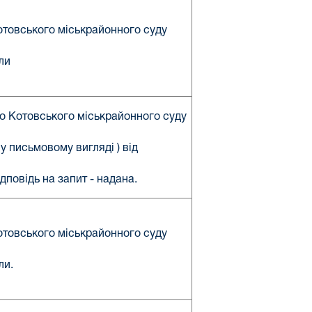
Котовського міськрайонного суду
ли
о Котовського міськрайонного суду
у письмовому вигляді ) від
повідь на запит - надана.
Котовського міськрайонного суду
ли.