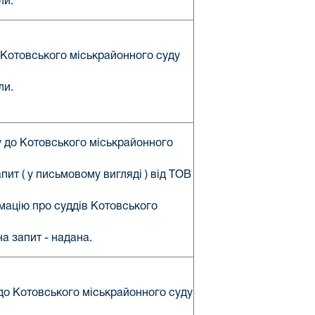
ли.
о Котовського міськрайонного суду
ли.
у до Котовського міськрайонного
ит ( у письмовому вигляді ) від ТОВ
рмацію про суддів Котовського
на запит - надана.
 до Котовського міськрайонного суду