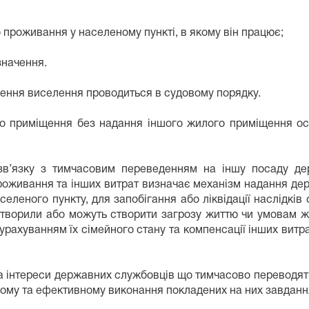
проживання у населеному пункті, в якому він працює;
значення.
щення виселення проводиться в судовому порядку.
о приміщення без надання іншого жилого приміщення осо
в’язку з тимчасовим переведенням на іншу посаду дер
проживання та інших витрат визначає механізм надання д
леного пункту, для запобігання або ліквідації наслідків с
 створили або можуть створити загрозу життю чи умовам ж
урахуванням їх сімейного стану та компенсації інших витра
та інтереси державних службовців що тимчасово переводят
сному та ефективному виконання покладених на них завдання