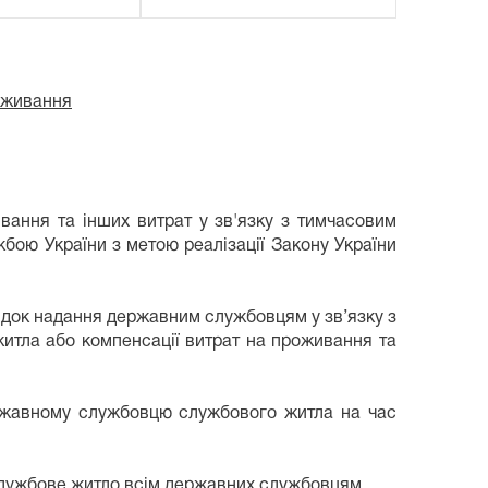
оживання
ання та інших витрат у зв'язку з тимчасовим
ою України з метою реалізації Закону України
ок надання державним службовцям у зв’язку з
итла або компенсації витрат на проживання та
ржавному службовцю службового житла на час
 службове житло всім державних службовцям.