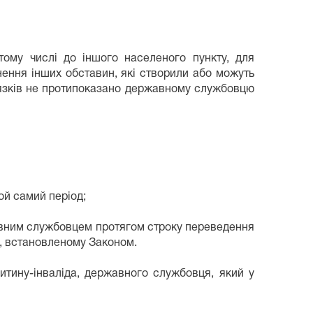
ому числі до іншого населеного пункту, для
сунення інших обставин, які створили або можуть
'язків не протипоказано державному службовцю
ой самий період;
авним службовцем протягом строку переведення
у, встановленому Законом.
итину-інваліда, державного службовця, який у