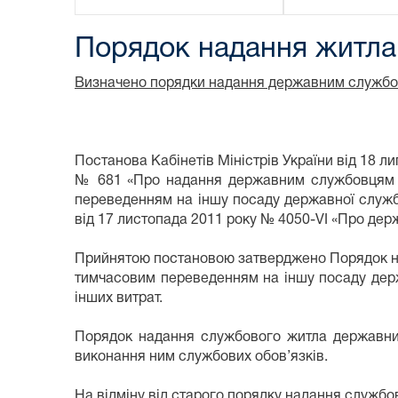
Порядок надання житл
Визначено порядки надання державним службов
Постанова Кабінетів Міністрів України від 18 л
№ 681 «Про надання державним службовцям сл
переведенням на іншу посаду державної служб
від 17 листопада 2011 року № 4050-VІ «Про дер
Прийнятою постановою затверджено Порядок н
тимчасовим переведенням на іншу посаду держ
інших витрат.
Порядок надання службового житла державни
виконання ним службових обов’язків.
На відміну від старого порядку надання службо