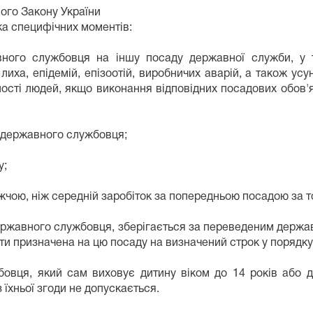
ого Закону України
ка специфічних моментів:
ного службовця на іншу посаду державної служби, у т
о лиха, епідемій, епізоотій, виробничих аварій, а також у
ності людей, якщо виконання відповідних посадових обов
 державного службовця;
у;
ижчою, ніж середній заробіток за попередньою посадою за т
державного службовця, зберігається за переведеним держ
ти призначена на цю посаду на визначений строк у порядк
бовця, який сам виховує дитину віком до 14 років або д
їхньої згоди не допускається.