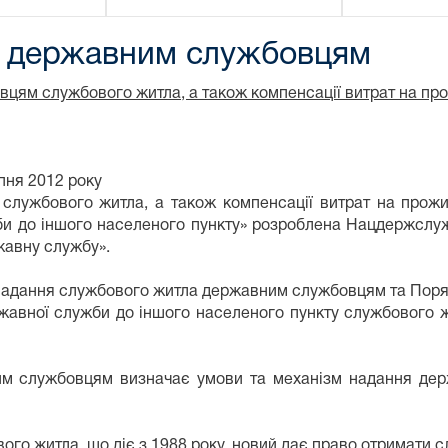
а державним службовцям
цям службового житла, а також компенсації витрат на пр
ипня 2012 року
ужбового житла, а також компенсації витрат на прожив
и до іншого населеного пункту» розроблена Нацдержслужб
жавну службу».
адання службового житла державним службовцям та Поряд
авної служби до іншого населеного пункту службового ж
м службовцям визначає умови та механізм надання де
вого житла, що діє з 1988 року, новий дає право отримати