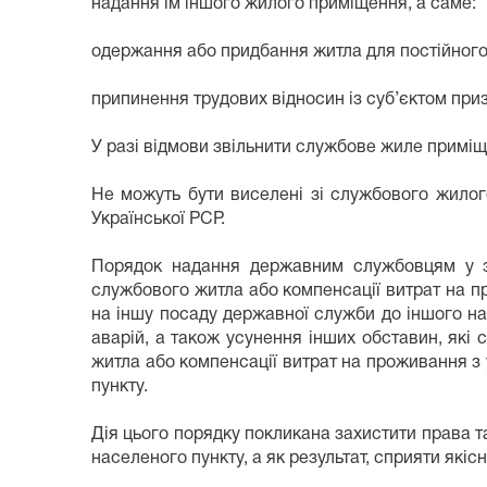
надання їм іншого жилого приміщення, а саме:
одержання або придбання житла для постійного 
припинення трудових відносин із суб’єктом при
У разі відмови звільнити службове жиле примі
Не можуть бути виселені зі службового жилог
Української РСР.
Порядок надання державним службовцям у з
службового житла або компенсації витрат на 
на іншу посаду державної служби до іншого насе
аварій, а також усунення інших обставин, які
житла або компенсації витрат на проживання з 
пункту.
Дія цього порядку покликана захистити права 
населеного пункту, а як результат, сприяти які