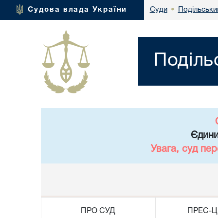
Подільськи
Судова влада України
Суди
•
Поділь
Єдини
Увага, суд пе
ПРО СУД
ПРЕС-Ц