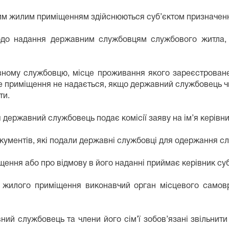
м жилим приміщенням здійснюються суб’єктом призначен
одо надання державним службовцям службового житла, 
ому службовцю, місце проживання якого зареєстроване в
 приміщення не надається, якщо державний службовець чи ч
ти.
ержавний службовець подає комісії заяву на ім’я керівни
окументів, які подали державні службовці для одержання с
ення або про відмову в його наданні приймає керівник суб
 жилого приміщення виконавчий орган місцевого самов
ний службовець та члени його сім’ї зобов’язані звільни