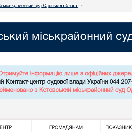
й міськрайонний суд Одеської області
•
ський міськрайонний суд
Отримуйте інформацію лише з офіційних джере
й Контакт-центр судової влади України 044 207
рейменовано з Котовський міськрайонний суд Од
ЕНТР
ГРОМАДЯНАМ
ПОКАЗНИК