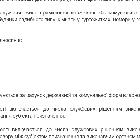
службове жиле приміщення державної або комунальної 
 будинки садибного типу, кімнати у гуртожитках, номери у 
дносин є:
ується за рахунок державної та комунальної форм власнос
ті включається до числа службових рішенням викона
ання суб’єкта призначення.
сті включається до числа службових рішенням викон
овору між суб’єктом призначення та виконавчим органом 