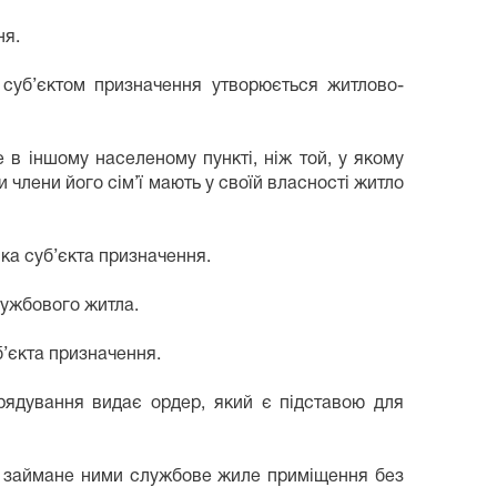
ня.
суб’єктом призначення утворюється житлово-
 іншому населеному пункті, ніж той, у якому
лени його сім’ї мають у своїй власності житло
ка суб’єкта призначення.
лужбового житла.
’єкта призначення.
рядування видає ордер, який є підставою для
ти займане ними службове жиле приміщення без