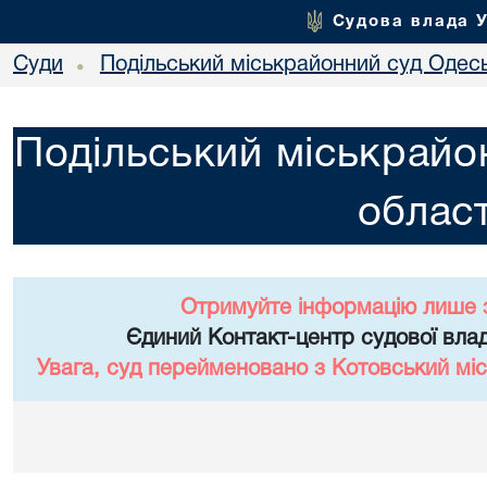
Судова влада 
Суди
Подільський міськрайонний суд Одесь
•
Подільський міськрайо
област
Отримуйте інформацію лише 
Єдиний Контакт-центр судової влад
Увага, суд перейменовано з Котовський міс