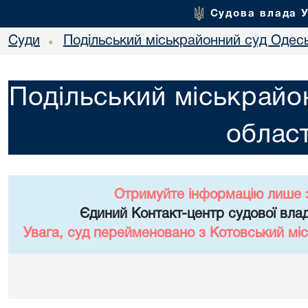
Судова влада 
Суди
Подільський міськрайонний суд Одесь
•
Подільський міськрайо
област
Отримуйте інформацію лише 
Єдиний Контакт-центр судової влад
Увага, суд перейменовано з Котовський міс