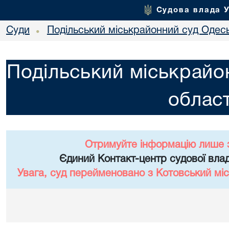
Судова влада 
Суди
Подільський міськрайонний суд Одесь
•
Подільський міськрайо
област
Отримуйте інформацію лише 
Єдиний Контакт-центр судової влад
Увага, суд перейменовано з Котовський міс