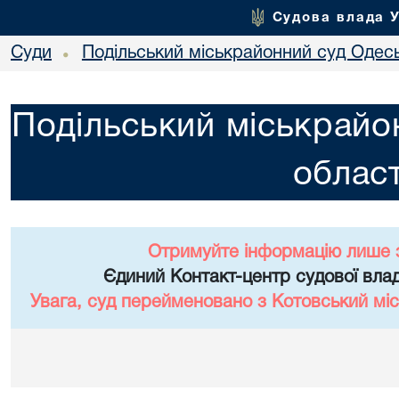
Судова влада 
Суди
Подільський міськрайонний суд Одесь
•
Подільський міськрайо
област
Отримуйте інформацію лише 
Єдиний Контакт-центр судової влад
Увага, суд перейменовано з Котовський міс