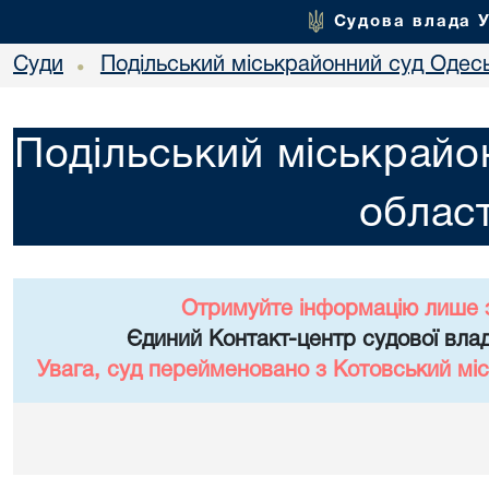
Судова влада 
Суди
Подільський міськрайонний суд Одесь
•
Подільський міськрайо
област
Отримуйте інформацію лише 
Єдиний Контакт-центр судової влад
Увага, суд перейменовано з Котовський міс