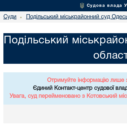
Судова влада 
Суди
Подільський міськрайонний суд Одесь
•
Подільський міськрайо
област
Отримуйте інформацію лише 
Єдиний Контакт-центр судової влад
Увага, суд перейменовано з Котовський міс