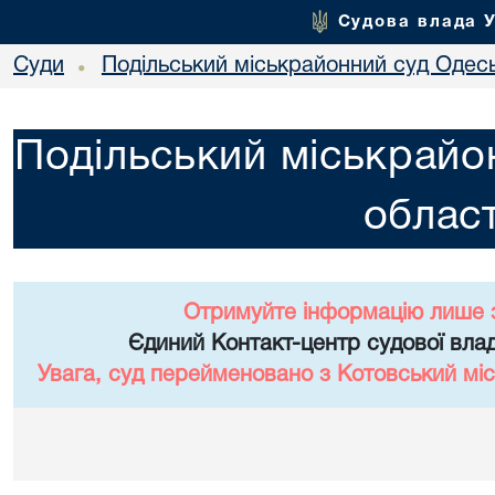
Судова влада 
Суди
Подільський міськрайонний суд Одесь
•
Подільський міськрайо
област
Отримуйте інформацію лише 
Єдиний Контакт-центр судової влад
Увага, суд перейменовано з Котовський міс