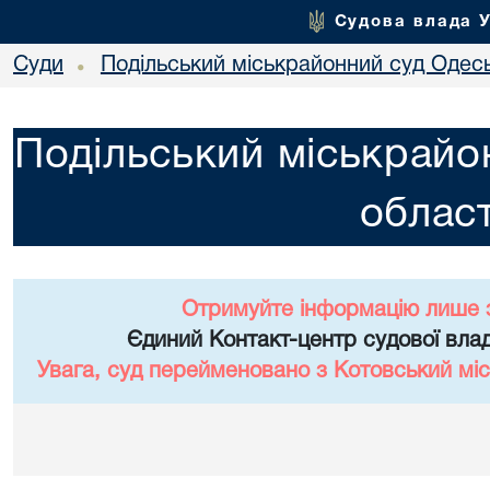
Судова влада 
Суди
Подільський міськрайонний суд Одесь
•
Подільський міськрайо
област
Отримуйте інформацію лише 
Єдиний Контакт-центр судової влад
Увага, суд перейменовано з Котовський міс