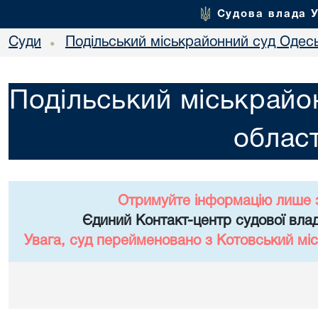
Судова влада 
Суди
Подільський міськрайонний суд Одесь
•
Подільський міськрайо
област
Отримуйте інформацію лише 
Єдиний Контакт-центр судової влад
Увага, суд перейменовано з Котовський міс