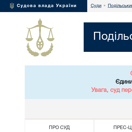
Подільськи
Судова влада України
Суди
•
Поділь
Єдини
Увага, суд пе
ПРО СУД
ПРЕС-Ц