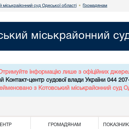
й міськрайонний суд Одеської області
Громадянам
•
ський міськрайонний суд
Отримуйте інформацію лише з офіційних джере
й Контакт-центр судової влади України 044 207
рейменовано з Котовський міськрайонний суд Од
ЕНТР
ГРОМАДЯНАМ
ПОКАЗНИК