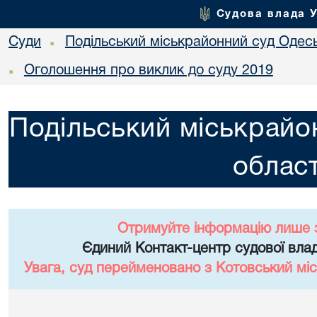
Судова влада 
Суди
Подільський міськрайонний суд Одесь
•
Оголошення про виклик до суду 2019
•
Подільський міськрайо
област
Отримуйте інформацію лише 
Єдиний Контакт-центр судової влад
Увага, суд перейменовано з Котовський міс