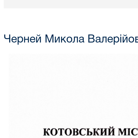
Черней Микола Валерійо