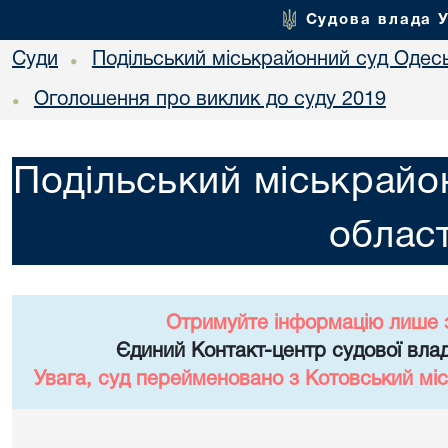
Судова влада 
Суди
Подільський міськрайонний суд Одесь
•
Оголошення про виклик до суду 2019
•
Подільський міськрайо
област
Отримуйте інформацію лише 
Єдиний Контакт-центр судової влад
Увага, суд перейменовано з Котовський міс