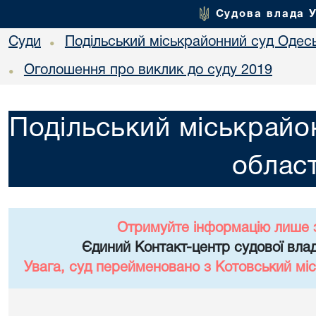
Судова влада 
Суди
Подільський міськрайонний суд Одесь
•
Оголошення про виклик до суду 2019
•
Подільський міськрайо
област
Отримуйте інформацію лише 
Єдиний Контакт-центр судової влад
Увага, суд перейменовано з Котовський міс