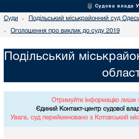
Судова влада 
Суди
Подільський міськрайонний суд Одесь
•
Оголошення про виклик до суду 2019
•
Подільський міськрайо
област
Отримуйте інформацію лише 
Єдиний Контакт-центр судової влад
Увага, суд перейменовано з Котовський міс