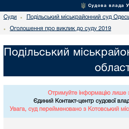
Судова влада 
Суди
Подільський міськрайонний суд Одесь
•
Оголошення про виклик до суду 2019
•
Подільський міськрайо
област
Отримуйте інформацію лише 
Єдиний Контакт-центр судової влад
Увага, суд перейменовано з Котовський міс