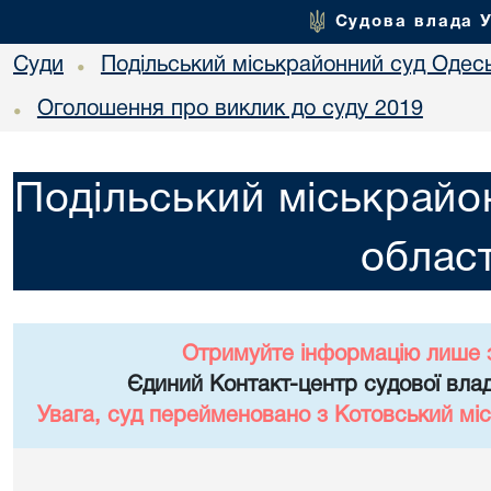
Судова влада 
Суди
Подільський міськрайонний суд Одесь
•
Оголошення про виклик до суду 2019
•
Подільський міськрайо
област
Отримуйте інформацію лише 
Єдиний Контакт-центр судової влад
Увага, суд перейменовано з Котовський міс