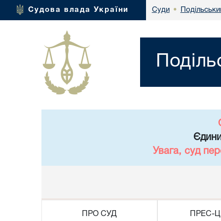
Подільськи
Судова влада України
Суди
•
Поділь
Єдини
Увага, суд пе
ПРО СУД
ПРЕС-Ц