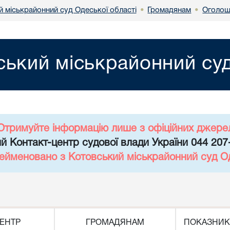
й міськрайонний суд Одеської області
Громадянам
Оголош
•
•
ський міськрайонний суд
Отримуйте інформацію лише з офіційних джере
й Контакт-центр судової влади України 044 207
рейменовано з Котовський міськрайонний суд Од
ЕНТР
ГРОМАДЯНАМ
ПОКАЗНИК