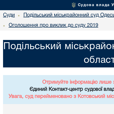
Судова влада 
Суди
Подільський міськрайонний суд Одесь
•
Оголошення про виклик до суду 2019
•
Подільський міськрайо
област
Отримуйте інформацію лише 
Єдиний Контакт-центр судової влад
Увага, суд перейменовано з Котовський міс