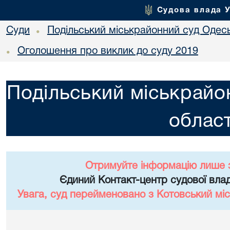
Судова влада 
Суди
Подільський міськрайонний суд Одесь
•
Оголошення про виклик до суду 2019
•
Подільський міськрайо
област
Отримуйте інформацію лише 
Єдиний Контакт-центр судової влад
Увага, суд перейменовано з Котовський міс