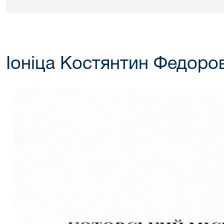
Іоніца Костянтин Федоро