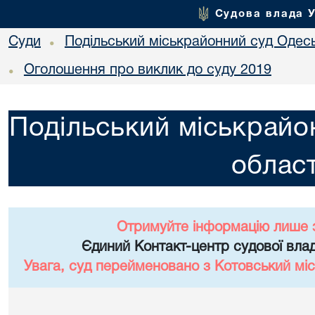
Судова влада 
Суди
Подільський міськрайонний суд Одесь
•
Оголошення про виклик до суду 2019
•
Подільський міськрайо
област
Отримуйте інформацію лише 
Єдиний Контакт-центр судової влад
Увага, суд перейменовано з Котовський міс