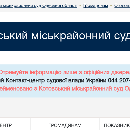
й міськрайонний суд Одеської області
Громадянам
Оголош
•
•
ський міськрайонний суд
Отримуйте інформацію лише з офіційних джере
й Контакт-центр судової влади України 044 207
рейменовано з Котовський міськрайонний суд Од
ЕНТР
ГРОМАДЯНАМ
ПОКАЗНИК