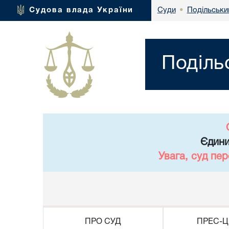
Подільськи
Судова влада України
Суди
•
Поділь
Єдини
Увага, суд пе
ПРО СУД
ПРЕС-Ц