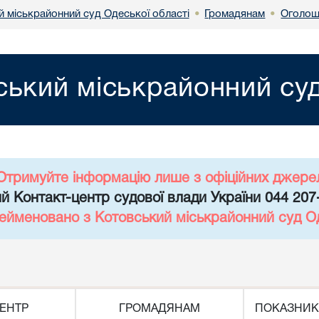
й міськрайонний суд Одеської області
Громадянам
Оголош
•
•
ський міськрайонний суд
Отримуйте інформацію лише з офіційних джере
й Контакт-центр судової влади України 044 207
рейменовано з Котовський міськрайонний суд Од
ЕНТР
ГРОМАДЯНАМ
ПОКАЗНИК