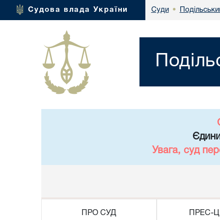
Подільськи
Судова влада України
Суди
•
Поділь
Єдини
Увага, суд пе
ПРО СУД
ПРЕС-Ц