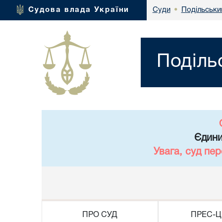
Подільськи
Судова влада України
Суди
•
Поділь
Єдини
Увага, суд пе
ПРО СУД
ПРЕС-Ц