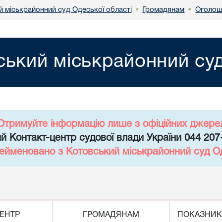
й міськрайонний суд Одеської області
Громадянам
Оголош
•
•
ський міськрайонний суд
Отримуйте інформацію лише з офіційних джере
й Контакт-центр судової влади України 044 207
рейменовано з Котовський міськрайонний суд Од
ЕНТР
ГРОМАДЯНАМ
ПОКАЗНИК