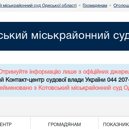
й міськрайонний суд Одеської області
Громадянам
Оголош
•
•
ський міськрайонний суд
Отримуйте інформацію лише з офіційних джере
й Контакт-центр судової влади України 044 207
рейменовано з Котовський міськрайонний суд Од
ЕНТР
ГРОМАДЯНАМ
ПОКАЗНИК