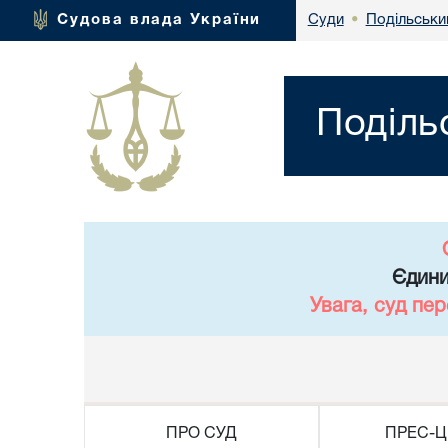
Подільськи
Судова влада України
Суди
•
Поділь
Єдини
Увага, суд пе
ПРО СУД
ПРЕС-Ц