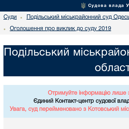
Судова влада 
Суди
Подільський міськрайонний суд Одесь
•
Оголошення про виклик до суду 2019
•
Подільський міськрайо
област
Отримуйте інформацію лише 
Єдиний Контакт-центр судової влад
Увага, суд перейменовано з Котовський міс