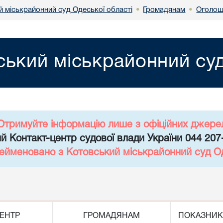
й міськрайонний суд Одеської області
Громадянам
Оголош
•
•
ський міськрайонний суд
Отримуйте інформацію лише з офіційних джере
й Контакт-центр судової влади України 044 207
рейменовано з Котовський міськрайонний суд Од
ЕНТР
ГРОМАДЯНАМ
ПОКАЗНИК