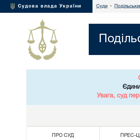
Подільськи
Судова влада України
Суди
•
Поділь
Єдини
Увага, суд пе
ПРО СУД
ПРЕС-Ц