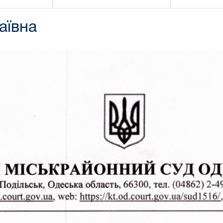
аївна