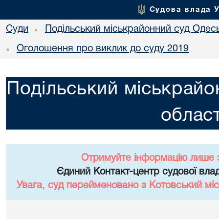
Судова влада 
Суди
Подільський міськрайонний суд Одесь
•
Оголошення про виклик до суду 2019
•
Подільський міськрайо
област
Отримуйте інформацію лише 
Єдиний Контакт-центр судової влад
Увага, суд перейменовано з Котовський міс