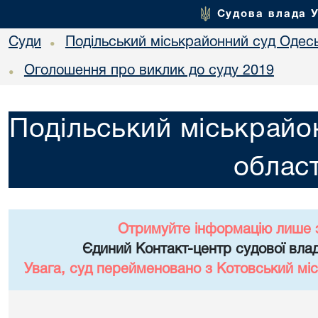
Судова влада 
Суди
Подільський міськрайонний суд Одесь
•
Оголошення про виклик до суду 2019
•
Подільський міськрайо
област
Отримуйте інформацію лише 
Єдиний Контакт-центр судової влад
Увага, суд перейменовано з Котовський міс