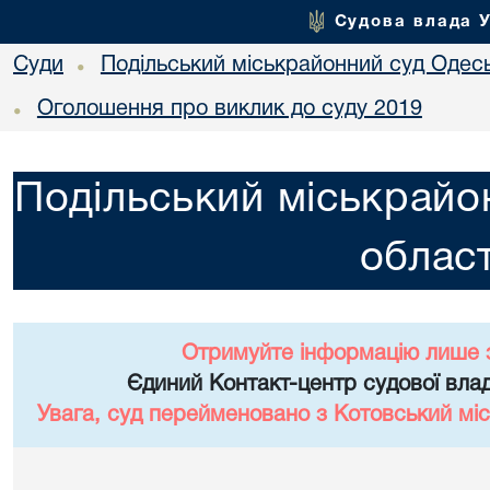
Судова влада 
Суди
Подільський міськрайонний суд Одесь
•
Оголошення про виклик до суду 2019
•
Подільський міськрайо
област
Отримуйте інформацію лише 
Єдиний Контакт-центр судової влад
Увага, суд перейменовано з Котовський міс