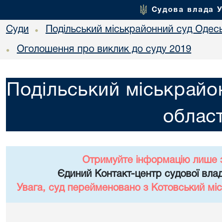
Судова влада 
Суди
Подільський міськрайонний суд Одесь
•
Оголошення про виклик до суду 2019
•
Подільський міськрайо
област
Отримуйте інформацію лише 
Єдиний Контакт-центр судової влад
Увага, суд перейменовано з Котовський міс