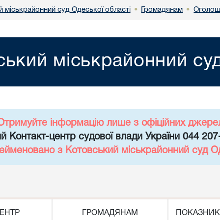
й міськрайонний суд Одеської області
Громадянам
Оголош
•
•
ський міськрайонний суд
Отримуйте інформацію лише з офіційних джере
й Контакт-центр судової влади України 044 207
рейменовано з Котовський міськрайонний суд Од
ЕНТР
ГРОМАДЯНАМ
ПОКАЗНИК