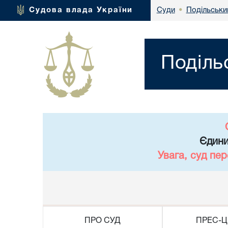
Подільськи
Судова влада України
Суди
•
Поділь
Єдини
Увага, суд пе
ПРО СУД
ПРЕС-Ц