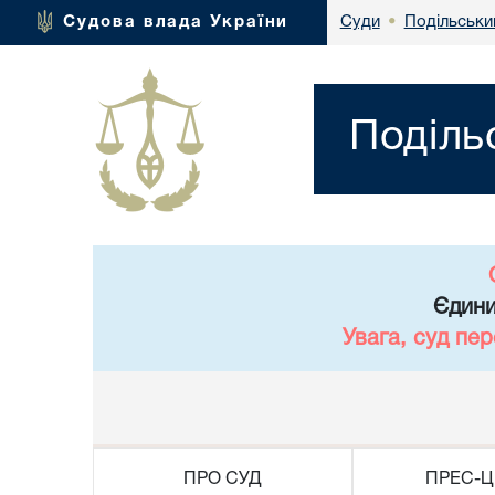
Подільськи
Судова влада України
Суди
•
Поділь
Єдини
Увага, суд пе
ПРО СУД
ПРЕС-Ц