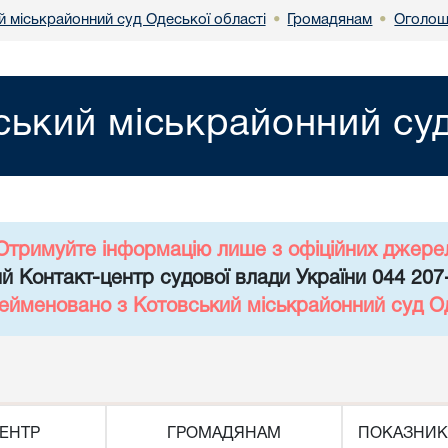
й міськрайонний суд Одеської області
Громадянам
Оголош
•
•
ський міськрайонний суд
Отримуйте інформацію лише з офіційних джере
й Контакт-центр судової влади України 044 207
рейменовано з Котовський міськрайонний суд Од
ЕНТР
ГРОМАДЯНАМ
ПОКАЗНИК