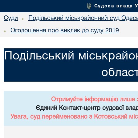
Судова влада 
Суди
Подільський міськрайонний суд Одесь
•
Оголошення про виклик до суду 2019
•
Подільський міськрайо
област
Отримуйте інформацію лише 
Єдиний Контакт-центр судової влад
Увага, суд перейменовано з Котовський міс