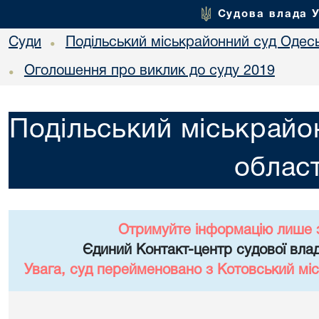
Судова влада 
Суди
Подільський міськрайонний суд Одесь
•
Оголошення про виклик до суду 2019
•
Подільський міськрайо
област
Отримуйте інформацію лише 
Єдиний Контакт-центр судової влад
Увага, суд перейменовано з Котовський міс