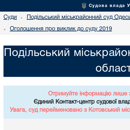
Судова влада 
Суди
Подільський міськрайонний суд Одесь
•
Оголошення про виклик до суду 2019
•
Подільський міськрайо
област
Отримуйте інформацію лише 
Єдиний Контакт-центр судової влад
Увага, суд перейменовано з Котовський міс