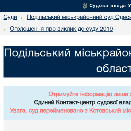
Судова влада 
Суди
Подільський міськрайонний суд Одесь
•
Оголошення про виклик до суду 2019
•
Подільський міськрайо
област
Отримуйте інформацію лише 
Єдиний Контакт-центр судової влад
Увага, суд перейменовано з Котовський міс