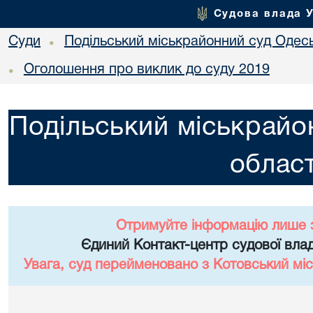
Судова влада 
Суди
Подільський міськрайонний суд Одесь
•
Оголошення про виклик до суду 2019
•
Подільський міськрайо
област
Отримуйте інформацію лише 
Єдиний Контакт-центр судової влад
Увага, суд перейменовано з Котовський міс