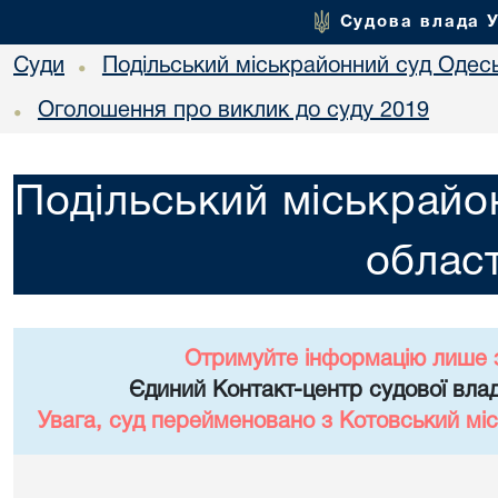
Судова влада 
Суди
Подільський міськрайонний суд Одесь
•
Оголошення про виклик до суду 2019
•
Подільський міськрайо
област
Отримуйте інформацію лише 
Єдиний Контакт-центр судової влад
Увага, суд перейменовано з Котовський міс