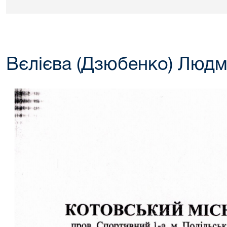
Вєлієва (Дзюбенко) Людм