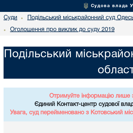
Судова влада 
Суди
Подільський міськрайонний суд Одесь
•
Оголошення про виклик до суду 2019
•
Подільський міськрайо
област
Отримуйте інформацію лише 
Єдиний Контакт-центр судової влад
Увага, суд перейменовано з Котовський міс