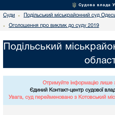
Судова влада 
Суди
Подільський міськрайонний суд Одесь
•
Оголошення про виклик до суду 2019
•
Подільський міськрайо
област
Отримуйте інформацію лише 
Єдиний Контакт-центр судової влад
Увага, суд перейменовано з Котовський міс