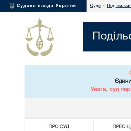
Подільськи
Судова влада України
Суди
•
Поділь
Єдини
Увага, суд пе
ПРО СУД
ПРЕС-Ц