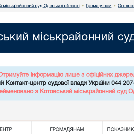
й міськрайонний суд Одеської області
Громадянам
Оголош
•
•
ський міськрайонний суд
Отримуйте інформацію лише з офіційних джере
й Контакт-центр судової влади України 044 207
рейменовано з Котовський міськрайонний суд Од
ЕНТР
ГРОМАДЯНАМ
ПОКАЗНИК