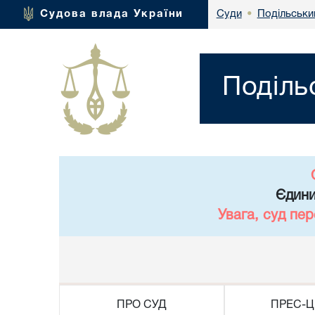
Подільськи
Судова влада України
Суди
•
Поділь
Єдини
Увага, суд пе
ПРО СУД
ПРЕС-Ц