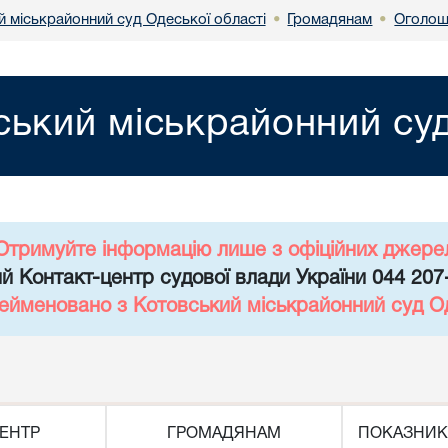
й міськрайонний суд Одеської області
Громадянам
Оголош
•
•
ський міськрайонний суд
Отримуйте інформацію лише з офіційних джере
й Контакт-центр судової влади України 044 207
рейменовано з Котовський міськрайонний суд Од
ЕНТР
ГРОМАДЯНАМ
ПОКАЗНИК