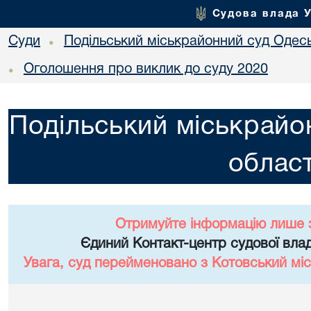
Судова влада 
Суди
Подільський міськрайонний суд Одесь
•
Оголошення про виклик до суду 2020
•
Подільський міськрайо
област
Отримуйте інформацію лише 
Єдиний Контакт-центр судової влад
Увага, суд перейменовано з Котовський міс