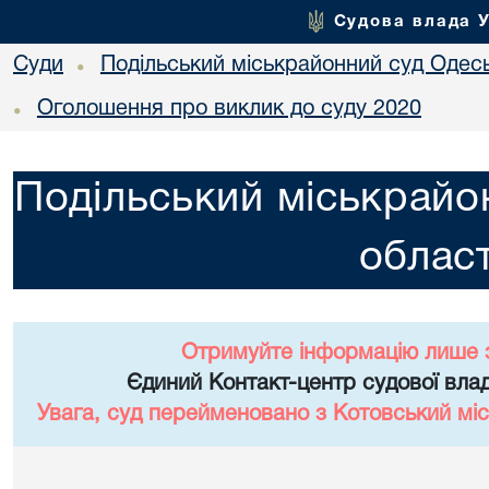
Судова влада 
Суди
Подільський міськрайонний суд Одесь
•
Оголошення про виклик до суду 2020
•
Подільський міськрайо
област
Отримуйте інформацію лише 
Єдиний Контакт-центр судової влад
Увага, суд перейменовано з Котовський міс