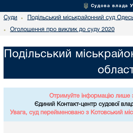
Судова влада 
Суди
Подільський міськрайонний суд Одесь
•
Оголошення про виклик до суду 2020
•
Подільський міськрайо
област
Отримуйте інформацію лише 
Єдиний Контакт-центр судової влад
Увага, суд перейменовано з Котовський міс