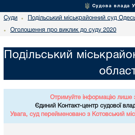
Судова влада 
Суди
Подільський міськрайонний суд Одесь
•
Оголошення про виклик до суду 2020
•
Подільський міськрайо
област
Отримуйте інформацію лише 
Єдиний Контакт-центр судової влад
Увага, суд перейменовано з Котовський міс