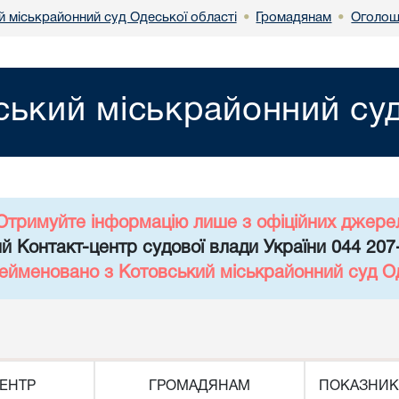
й міськрайонний суд Одеської області
Громадянам
Оголош
•
•
ський міськрайонний суд
Отримуйте інформацію лише з офіційних джере
й Контакт-центр судової влади України 044 207
рейменовано з Котовський міськрайонний суд Од
ЕНТР
ГРОМАДЯНАМ
ПОКАЗНИК