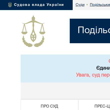
Подільськи
Судова влада України
Суди
•
Поділь
Єдини
Увага, суд пе
ПРО СУД
ПРЕС-Ц