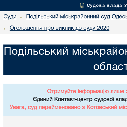
Судова влада 
Суди
Подільський міськрайонний суд Одесь
•
Оголошення про виклик до суду 2020
•
Подільський міськрайо
област
Отримуйте інформацію лише 
Єдиний Контакт-центр судової влад
Увага, суд перейменовано з Котовський міс